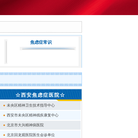
技术突破惠民生！陕西省首个门诊MECT无抽搐电休克治疗中心落地
情系慈善丨我
焦虑症常识
☆西安焦虑症医院☆
●
未央区精神卫生技术指导中心
●
西安市未央区精神残疾康复中心
●
北京市大兴精神病医院
●
北京回龙观医院医生会诊单位