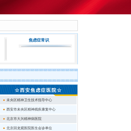
技术突破惠民生！陕西省首个门诊MECT无抽搐电休克治疗中心落地
情系慈善丨我
焦虑症常识
☆西安焦虑症医院☆
●
未央区精神卫生技术指导中心
●
西安市未央区精神残疾康复中心
●
北京市大兴精神病医院
●
北京回龙观医院医生会诊单位