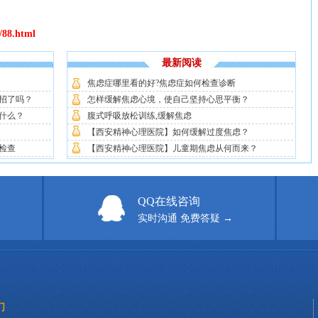
c/88.html
最新阅读
焦虑症哪里看的好?焦虑症如何检查诊断
招了吗？
怎样缓解焦虑心境，使自己坚持心思平衡？
什么？
腹式呼吸放松训练,缓解焦虑
【西安精神心理医院】如何缓解过度焦虑？
检查
【西安精神心理医院】儿童期焦虑从何而来？
QQ在线咨询
实时沟通 免费答疑 →
们