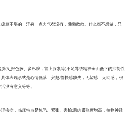
疲惫不堪的，浑身一点力气都没有，懒懒散散。什么都不想做，只
(5_羟色胺、多巴胺，肾上腺素等)不足导致精神全面低下的抑制性
，具体表现形式是心情低落，兴趣/愉快感缺失，无望感，无助感，积
生活没有意义等等。
疾病，临床特点是惊恐、紧张、害怕;肌肉紧张度增高，植物神经