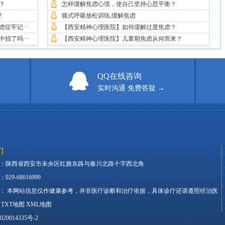
？
怎样缓解焦虑心境，使自己坚持心思平衡？
?
腹式呼吸放松训练,缓解焦虑
症牢记···
【西安精神心理医院】如何缓解过度焦虑？
招了吗···
【西安精神心理医院】儿童期焦虑从何而来？
QQ在线咨询
实时沟通 免费答疑 →
们
：陕西省西安市未央区红旗东路与秦川北路十字西北角
29-68616999
： 本网站信息仅作健康参考，并非医疗诊断和治疗依据，具体诊疗还请遵照经治医
。
TXT地图
XML地图
20014335号-2