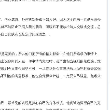
才、学业成绩、身体状况等都不如人好。因为这个想法一直是根深蒂
法就不能阻止它涌入我的脑海，所以它不能放松与人交谈或交流，总
心自己的缺点也是焦虑的原因之一。
都是完美的，所以他们把所有的精力都集中在他们所追求的事情上，
美主义倾向的人在一件事情尚完成时，会产生相当强烈的焦虑感，觉
得做到今日事今日毕不可，一旦碰到什么事没法马上做完时就会紧张
达不到他的满意标准，他也会觉得坐针毡，一定要自己满意。焦虑症
自己，最常见的表现是担心自己的身体状况。他真诚地渴望自己的完