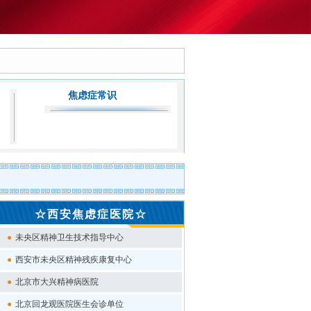
技术突破惠民生！陕西省首个门诊MECT无抽搐电休克治疗中心落地
情系慈善丨我
焦虑症常识
☆西安焦虑症医院☆
●
未央区精神卫生技术指导中心
●
西安市未央区精神残疾康复中心
●
北京市大兴精神病医院
●
北京回龙观医院医生会诊单位